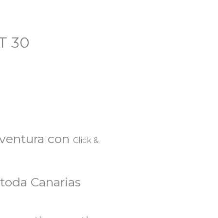
T 30
eventura con
Click &
 toda Canarias