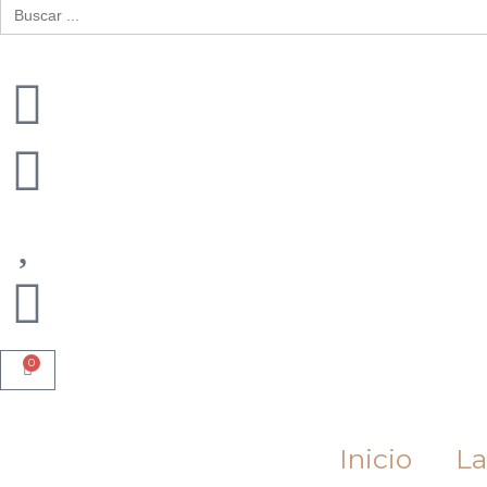
Buscar:
0
Cart
Inicio
La