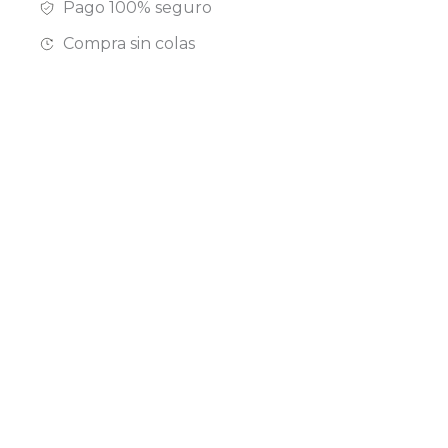
Pago 100% seguro
Compra sin colas
Cuidamos de tu
Pago 100% seguro
salud
y garantizado
Compra sin colas
Envío 48-72h