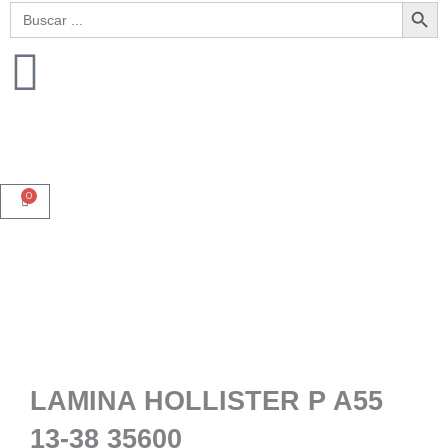
Botón de bú
Buscar:
0
Cart
LAMINA HOLLISTER P A55
13-38 35600