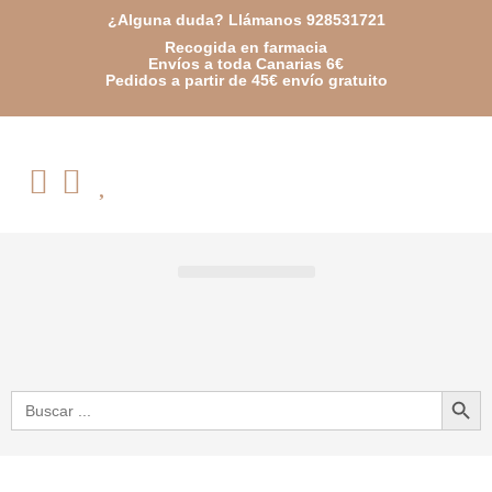
Ir
¿Alguna duda? Llámanos 928531721
Recogida en farmacia
al
Envíos a toda Canarias 6€
Pedidos a partir de 45€ envío gratuito
contenido
Cart
0,00
€
0
Botón de bú
Buscar: