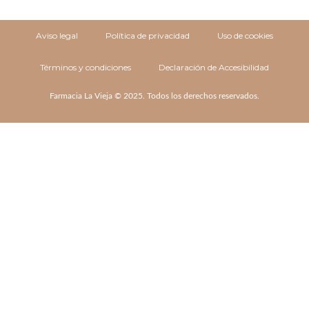
Aviso legal
Política de privacidad
Uso de cookies
Términos y condiciones
Declaración de Accesibilidad
Farmacia La Vieja © 2025. Todos los derechos reservados.