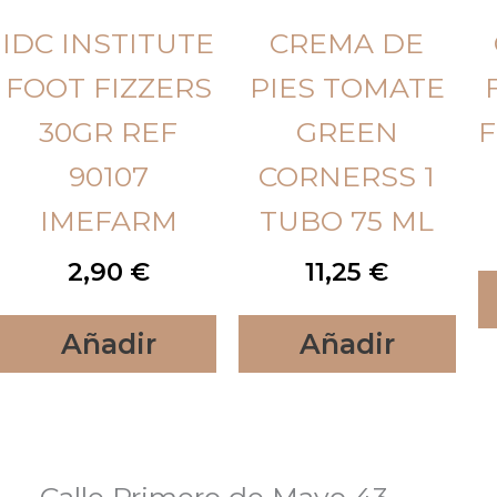
IDC INSTITUTE
CREMA DE
FOOT FIZZERS
PIES TOMATE
30GR REF
GREEN
F
90107
CORNERSS 1
IMEFARM
TUBO 75 ML
2,90
€
11,25
€
Añadir
Añadir