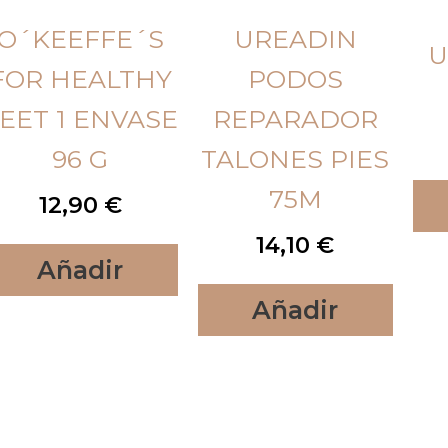
O´KEEFFE´S
UREADIN
U
FOR HEALTHY
PODOS
EET 1 ENVASE
REPARADOR
96 G
TALONES PIES
75M
12,90
€
14,10
€
Añadir
Añadir