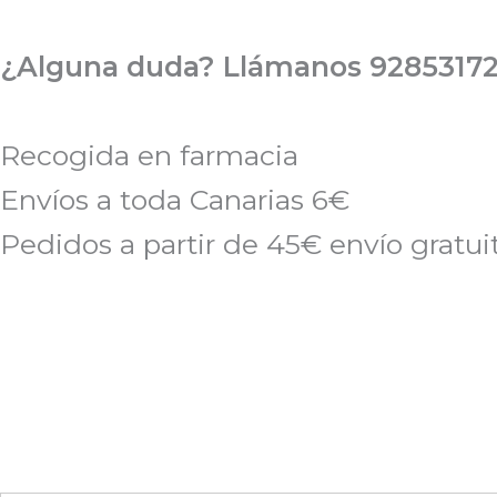
Ir
al
¿Alguna duda? Llámanos 92853172
contenido
Recogida en farmacia
Envíos a toda Canarias 6€
Pedidos a partir de 45€ envío gratui