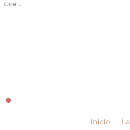
Buscar:
0
Cart
Inicio
La