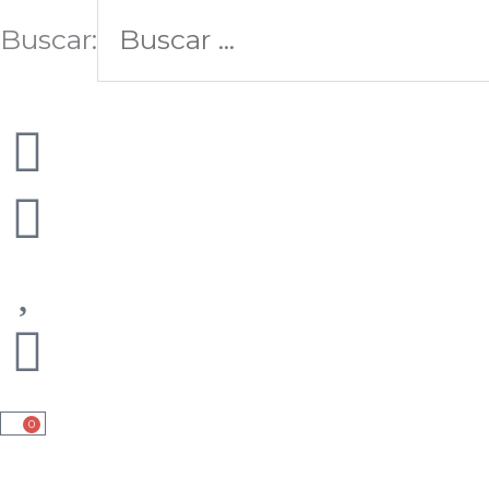
Buscar:
0
Cart