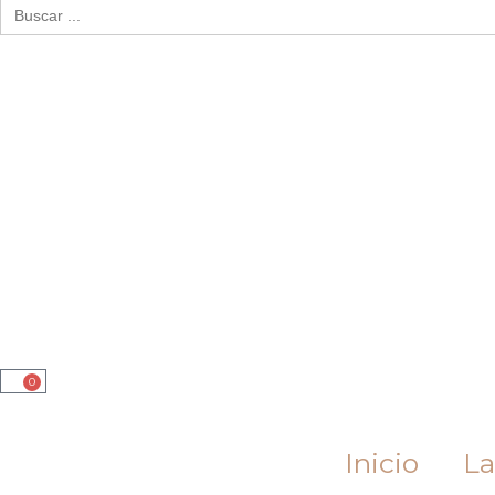
Buscar:
0
Cart
Inicio
La