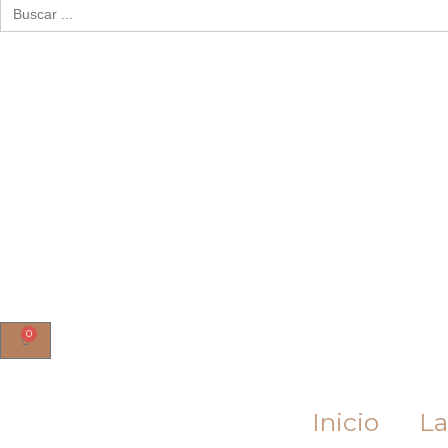
Buscar:
0
Cart
Inicio
La