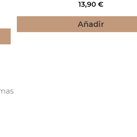
13,90
€
Añadir
lmas