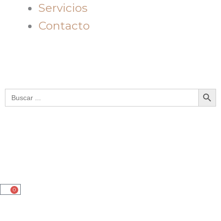
Servicios
Contacto
Botón de bú
Buscar:
0
Cart