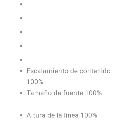
Alta saturación
Enlaces destacados
Títulos destacados
Lector de pantalla
Modo de lectura
Escalamiento de contenido
100
%
Tamaño de fuente
100
%
Altura de la línea
100
%