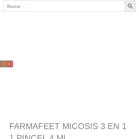
Botón de bús
Buscar:
0
Cart
FARMAFEET MICOSIS 3 EN 1
1 PINCEL 4 ML