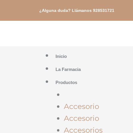
Ir
¿Alguna duda? Llámanos 928531721
al
contenido
Inicio
La Farmacia
Productos
Accesorio
Accesorio
Accesorios