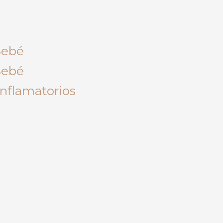
Bebé
Bebé
inflamatorios