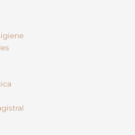
Higiene
les
gica
gistral