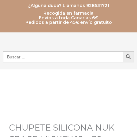
Ir
¿Alguna duda? Llámanos 928531721
Recogida en farmacia
al
Envíos a toda Canarias 6€
Pedidos a partir de 45€ envío gratuito
contenido
Botón de bú
Buscar:
CHUPETE SILICONA NUK