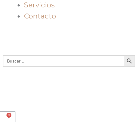
Servicios
Contacto
Botón de bú
Buscar:
0
Cart