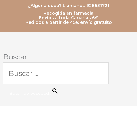
Ir
¿Alguna duda? Llámanos 928531721
Recogida en farmacia
al
Envíos a toda Canarias 6€
Pedidos a partir de 45€ envío gratuito
contenido
Buscar:
Botón de búsqueda