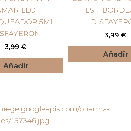
AMARILLO
LS11 BORD
QUEADOR 5ML
DISFAYER
ISFAYERON
3,99
€
3,99
€
Añadir
Añadir