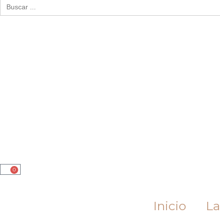
Buscar:
0
Cart
Inicio
La