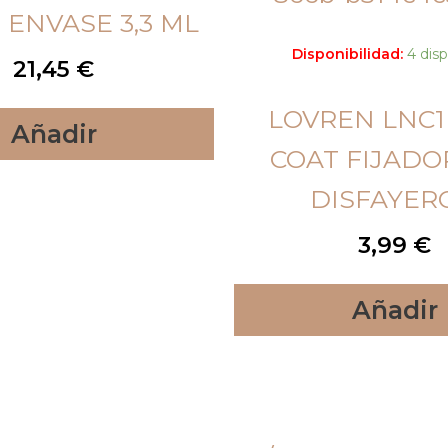
 ENVASE 3,3 ML
Disponibilidad:
4 dis
21,45
€
LOVREN LNC1
Añadir
COAT FIJADO
DISFAYER
3,99
€
Añadir