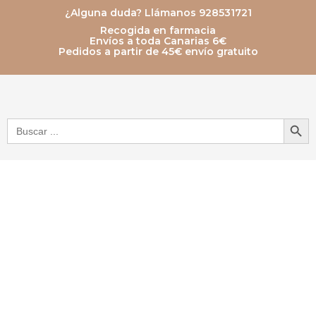
Ir
¿Alguna duda? Llámanos 928531721
Recogida en farmacia
al
Envíos a toda Canarias 6€
Pedidos a partir de 45€ envío gratuito
contenido
Botón de bú
Buscar: