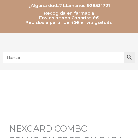
Ir
¿Alguna duda? Llámanos 928531721
Recogida en farmacia
al
Envíos a toda Canarias 6€
Pedidos a partir de 45€ envío gratuito
contenido
Botón de bú
Buscar:
NEXGARD COMBO