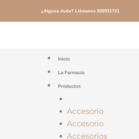
Ir
¿Alguna duda? Llámanos 928531721
al
contenido
Inicio
La Farmacia
Productos
Accesorio
Accesorio
Accesorios