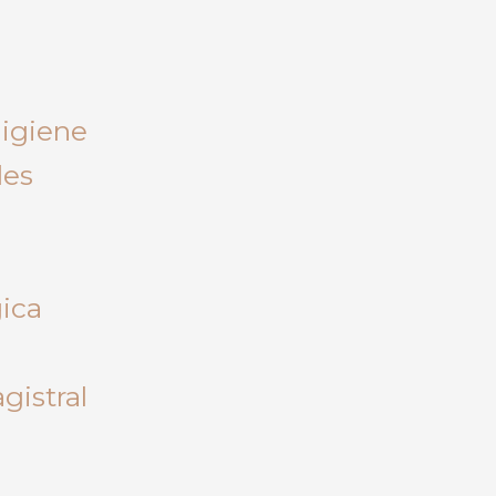
Higiene
les
gica
gistral