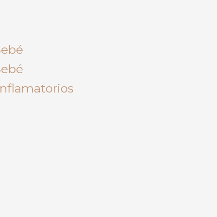
Bebé
Bebé
inflamatorios