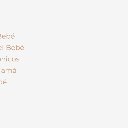
Bebé
el Bebé
ónicos
 Mamá
bé